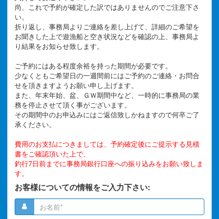
尚、これで予約が確定した訳ではありませんのでご注意下さ
い。
折り返し、事務局よりご連絡を差し上げて、詳細のご希望を
お聞きした上で遊漁船と空き状況などを確認の上、事務局よ
り結果をお知らせ致します。
e
ご予約にはある程度余裕を持った期間が必要です。
少なくともご希望日の一週間前にはご予約のご連絡・お問合
せを頂きますようお願い申し上げます。
また、年末年始、盆、ＧＷ期間中など、一時的に事務局の業
利用
務を停止させて頂く事がございます。
その期間中のお申込みにはご返信致しかねますので何卒ご了
承ください。
ロボ
費用のお支払につきましては、予約確定後にご提示する見積
い
書をご確認頂いた上で、
釣行7日前までに事務局銀行口座への振り込みをお願い致しま
す。
お客様についての情報をご入力下さい: