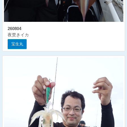
260804
夜焚きイカ
宝生丸