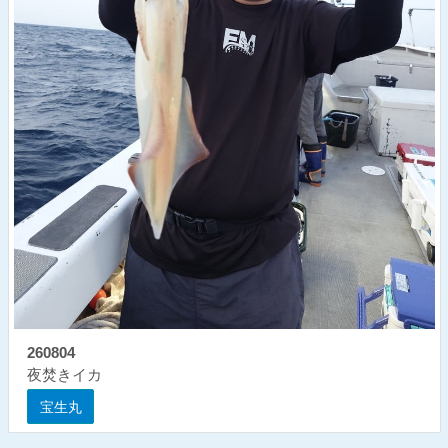
260804
夜焚きイカ
宝生丸