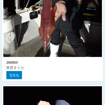
260804
夜焚きイカ
宝生丸