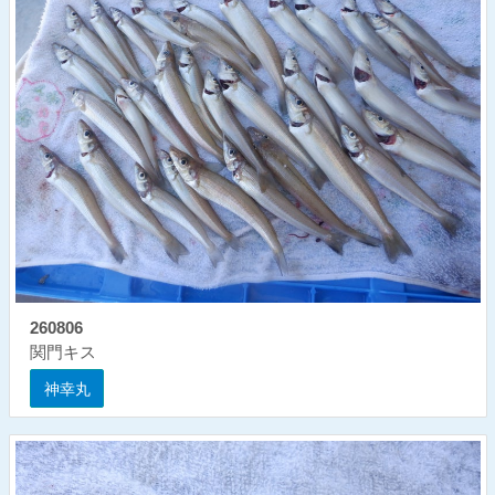
260806
関門キス
神幸丸