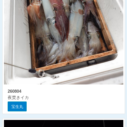
260804
夜焚きイカ
宝生丸