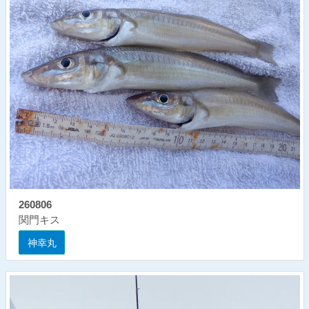
260806
関門キス
神幸丸