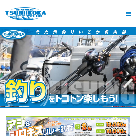
北九州釣りいこか倶楽部とは
北九州の釣りと遊漁船ご予約
おすすめ
釣果
動画
ブログ
加盟遊漁船情報
お問い合せ