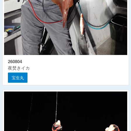
260804
夜焚きイカ
宝生丸