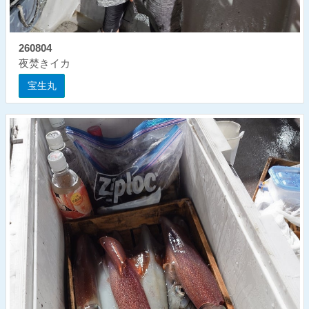
260804
夜焚きイカ
宝生丸