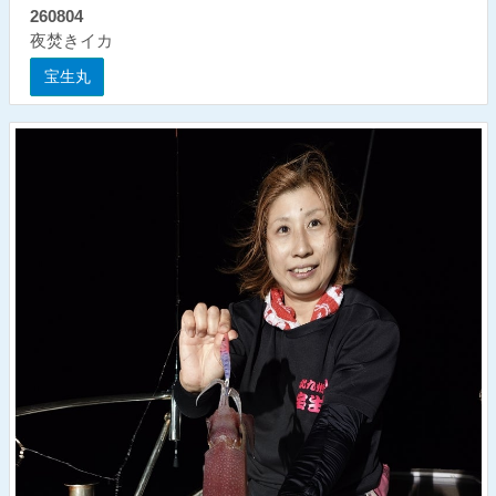
260804
夜焚きイカ
宝生丸