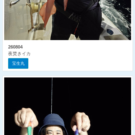
260804
夜焚きイカ
宝生丸