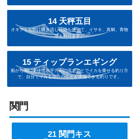
14 天秤五目
オキアミを餌に吹き流し仕掛を使って、イサキ、真鯛、青物
等を釣ります。
15 ティップランエギング
船から潮に乗せて水平方向に流すことでイカを乗せる釣り方
で、自分でイカを掛けたことが実感できる釣りです。
関門
21 関門キス