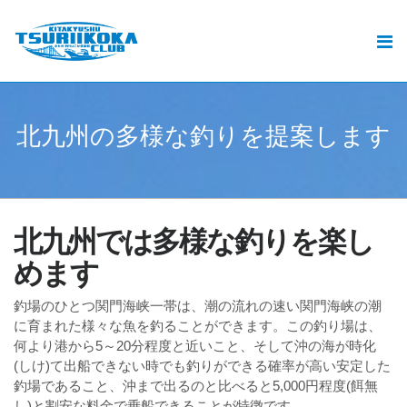
北九州釣りいこか倶楽部とは
北九州の釣りと遊漁船ご予約
おすすめ
北
九
州
の
多
様
な
釣
り
を
提
案
し
ま
す
.
釣果
動画
北九州では多様な釣りを楽し
ブログ
めます
加盟遊漁船情報
釣場のひとつ関門海峡一帯は、潮の流れの速い関門海峡の潮
に育まれた様々な魚を釣ることができます。この釣り場は、
何より港から5～20分程度と近いこと、そして沖の海が時化
お問い合せ
(しけ)て出船できない時でも釣りができる確率が高い安定した
釣場であること、沖まで出るのと比べると5,000円程度(餌無
し)と割安な料金で乗船できることが特徴です。