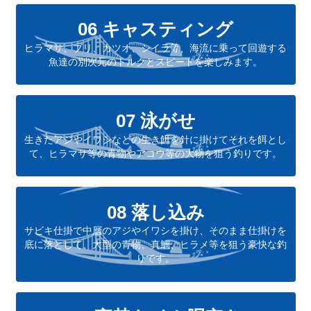
06 キャスティング
ヒラマサ、ブリ、カツオ、シイラ等、海流に乗って回遊する
魚達の別次元のトルクとスピードを楽しみます。
07 泳がせ
生きたアジやイワシなどの生き餌を針に掛けてそれを餌とし
て、ヒラマサ等の青物やアコウ等の大物を狙う釣りです。
08 落し込み
サビキ仕掛で中層のアジやイワシを掛け、そのまま仕掛けを
底に落として、大型の青物、真鯛、ヒラメ等を狙う豪快な釣
りです。