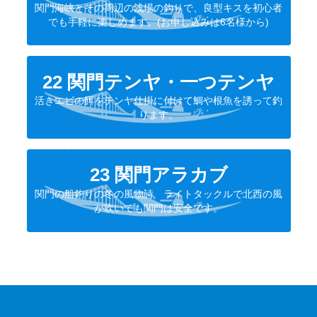
関門海峡とその周辺の浅場の釣りで、良型キスを初心者
でも手軽に楽しめます。(お申し込みは6名様から)
22 関門テンヤ・一つテンヤ
活きエビの餌をテンヤ仕掛に付けて鯛や根魚を誘って釣
ります。
23 関門アラカブ
関門の船釣りの冬の風物詩 ライトタックルで北西の風
が吹いても関門は安全です。