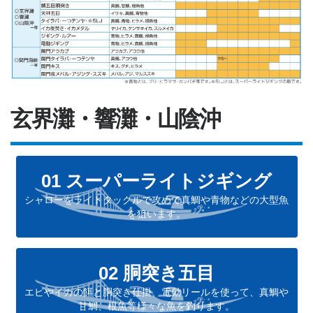
玄界灘・響灘・山陰沖
01 スーパーライトジギング
シャローをライトタックルで攻めて真鯛や青物などの大型魚
を狙います。
02 胴突き五目
エビやイカの餌と胴突き仕掛、電動リールを使って、真鯛や
甘鯛、根魚等様々な魚を釣ります。