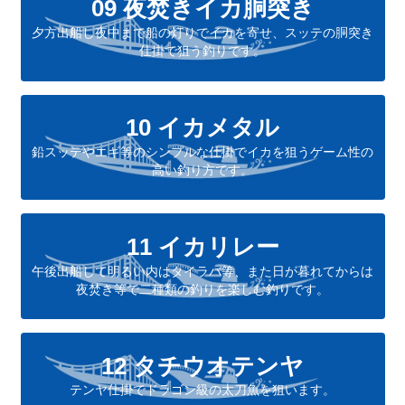
09 夜焚きイカ胴突き
夕方出船し夜中まで船の灯りでイカを寄せ、スッテの胴突き
仕掛で狙う釣りです。
10 イカメタル
鉛スッテやエギ等のシンプルな仕掛でイカを狙うゲーム性の
高い釣り方です。
11 イカリレー
午後出船して明るい内はタイラバ等、また日が暮れてからは
夜焚き等で二種類の釣りを楽しむ釣りです。
12 タチウオテンヤ
テンヤ仕掛でドラゴン級の太刀魚を狙います。