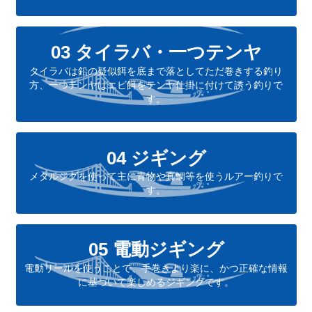
03 タイラバ・一つテンヤ
タイラバは鉛の疑似餌を底まで落としてただ巻きする釣り
方、一つテンヤはエビ餌をテンヤ仕掛に付けて誘う釣りで
す。
04 ジギング
メタルジグを使って主に青物や真鯛等を使うルアー釣りで
す。
05 電動ジギング
電動リールを使うことで、手巻きより楽に、かつ正確な情報
に基づいて楽しめるジギングです。