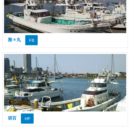
雅々丸
FB
胡百
HP