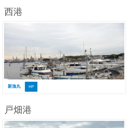
西港
新漁丸
HP
戸畑港