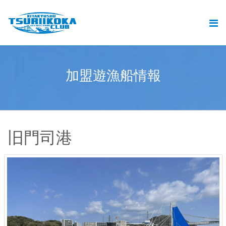
北九州釣りいこか倶楽部とは
北九州の釣りと遊漁船ご予約
おすすめの釣り
加
盟
遊
漁
船
情
報
.
釣果
動画
旧門司港
ブログ
加盟遊漁船情報
お問い合せ