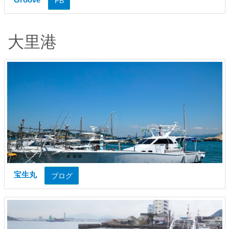
FB
大里港
宝生丸
ブログ