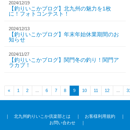
2024/12/19
【釣りいこかブログ】北九州の魅力を1枚
に！フォトコンテスト！
2024/12/13
【釣りいこかブログ】年末年始休業期間のお
知らせ
2024/11/27
【釣りいこかブログ】関門冬の釣り！関門ア
ラカブ！
«
1
2
...
6
7
8
9
10
11
12
...
3
｜
北九州釣りいこか倶楽部とは
｜
お客様利用規約
｜
お問い合わせ
｜