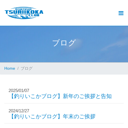
北九州釣りいこか倶楽部とは
北九州の釣りと遊漁船ご予約
おすすめ
ブ
ロ
グ
.
釣果
動画
Home
ブログ
ブログ
2025/01/07
加盟遊漁船情報
【釣りいこかブログ】新年のご挨拶と告知
お問い合せ
2024/12/27
【釣りいこかブログ】年末のご挨拶