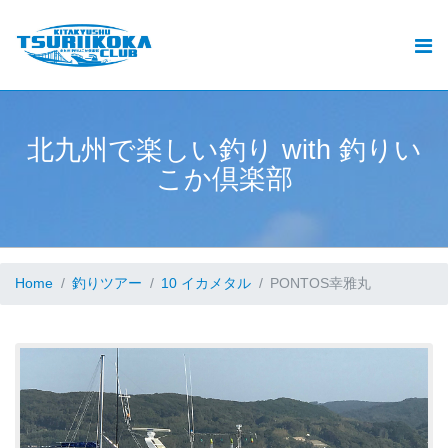
北九州釣りいこか倶楽部とは
北九州の釣りと遊漁船ご予約
おすすめ
北
九
州
で
楽
し
い
釣
り
w
i
t
h
釣
り
い
.
こ
か
倶
楽
部
釣果
動画
ブログ
Home
釣りツアー
10 イカメタル
PONTOS幸雅丸
加盟遊漁船情報
お問い合せ