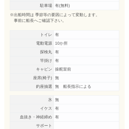
駐車場
有(無料)
※出船時間は 季節等の要因によって変動します。
事前に船長へご確認下さい。
トイレ
有
電動電源
10か所
探検丸
有
竿掛け
有
キャビン
操舵室前
座席(椅子)
無
釣座抽選
無 船長指示による
氷
無
イケス
有
血抜き・神経締め
有
サポート