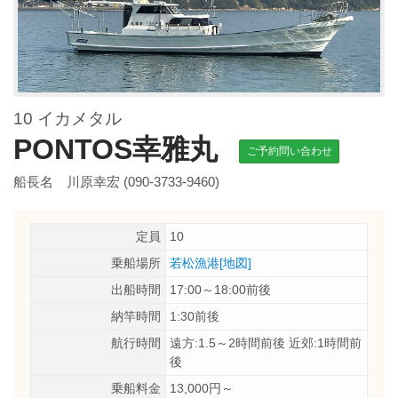
10 イカメタル
PONTOS幸雅丸
ご予約問い合わせ
船長名 川原幸宏 (090-3733-9460)
定員
10
乗船場所
若松漁港[地図]
出船時間
17:00～18:00前後
納竿時間
1:30前後
航行時間
遠方:1.5～2時間前後 近郊:1時間前
後
乗船料金
13,000円～