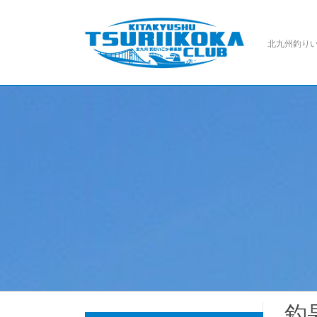
北九州釣り
釣