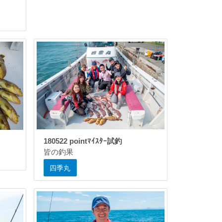
180522 pointﾏｲｽﾀｰ試釣
皆の釣果
四季丸