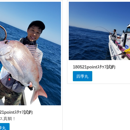
180521pointｽﾀｯﾌ試釣
四季丸
521pointｽﾀｯﾌ試釣
ス真鯛！
季丸