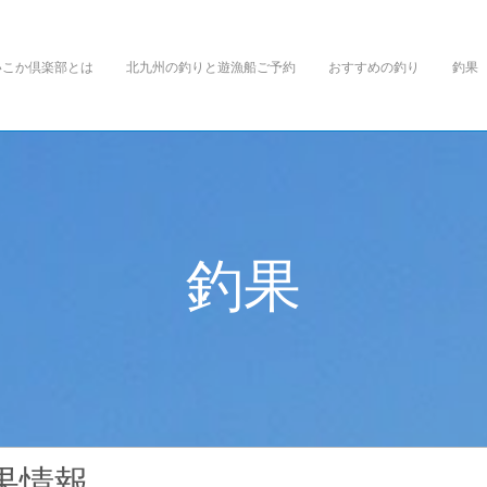
いこか倶楽部とは
北九州の釣りと遊漁船ご予約
おすすめの釣り
釣果
釣
果
.
果情報