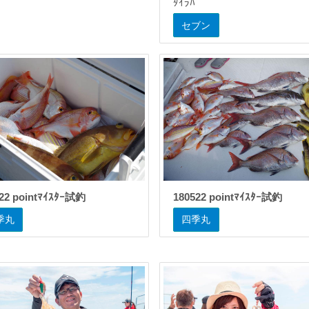
ﾀｲﾗﾊﾞ
セブン
22 pointﾏｲｽﾀｰ試釣
180522 pointﾏｲｽﾀｰ試釣
季丸
四季丸