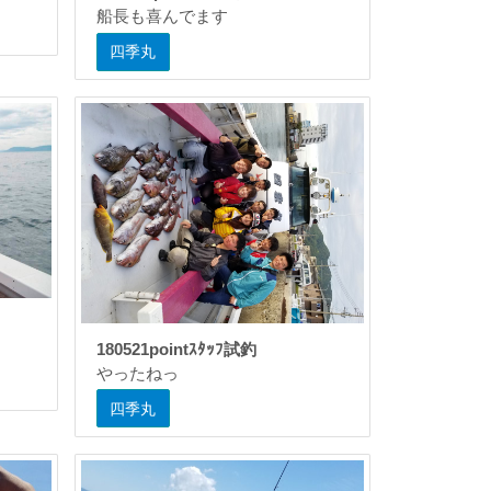
船長も喜んでます
四季丸
180521pointｽﾀｯﾌ試釣
やったねっ
四季丸