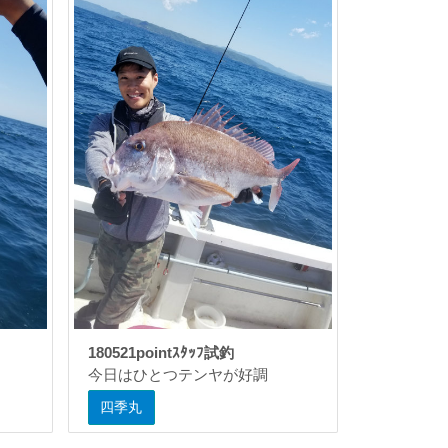
180521pointｽﾀｯﾌ試釣
今日はひとつテンヤが好調
四季丸