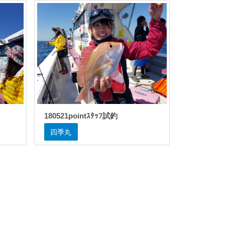
180521pointｽﾀｯﾌ試釣
四季丸