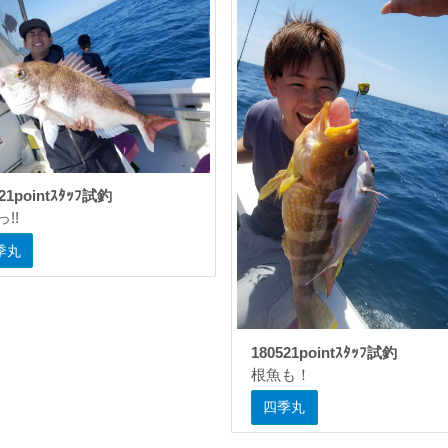
521pointｽﾀｯﾌ試釣
!!
季丸
180521pointｽﾀｯﾌ試釣
根魚も！
四季丸