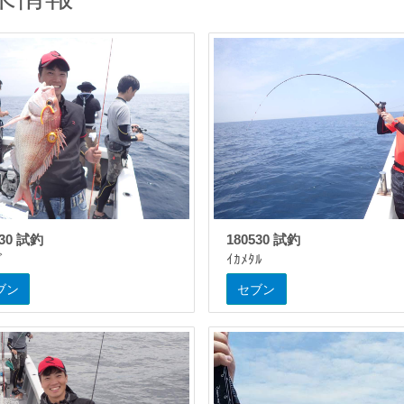
530 試釣
180530 試釣
ﾞ
ｲｶﾒﾀﾙ
ブン
セブン