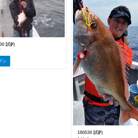
530 試釣
ﾞ
ブン
180530 試釣