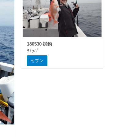
180530 試釣
ﾀｲﾗﾊﾞ
セブン