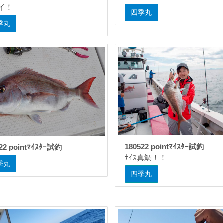
イ！
四季丸
季丸
180522 pointﾏｲｽﾀｰ試釣
22 pointﾏｲｽﾀｰ試釣
ﾅｲｽ真鯛！！
季丸
四季丸