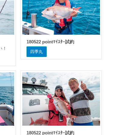
180522 pointﾏｲｽﾀｰ試釣
い！
四季丸
180522 pointﾏｲｽﾀｰ試釣