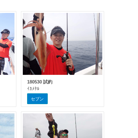
180530 試釣
ｲｶﾒﾀﾙ
セブン