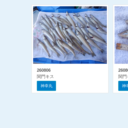
260806
2608
関門キス
関門
神幸丸
神