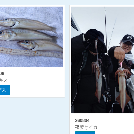
06
キス
幸丸
260804
夜焚きイカ