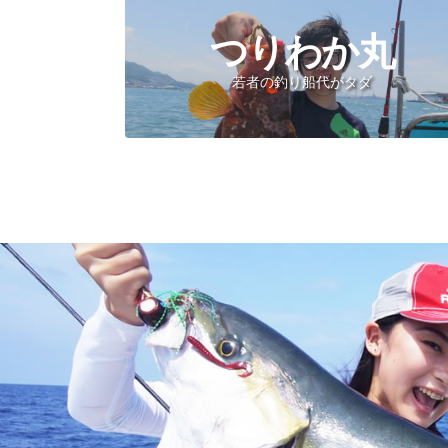
つりわか丸
若者の釣り船代がタダ