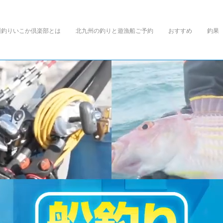
州釣りいこか倶楽部とは
北九州の釣りと遊漁船ご予約
おすすめ
釣果