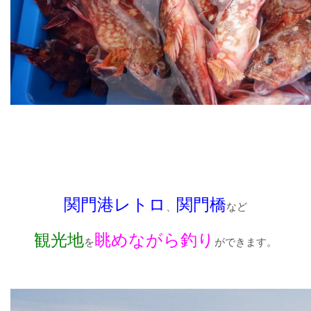
関門港レトロ
関門橋
、
など
観光地
眺めながら釣り
を
ができます。