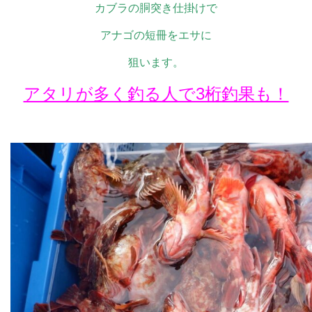
カブラの胴突き仕掛けで
アナゴの短冊をエサに
狙います。
アタリが多く釣る人で3桁釣果も！