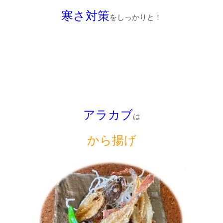
寒さ対策
をしっかりと！
アラカブ
は
から揚げ