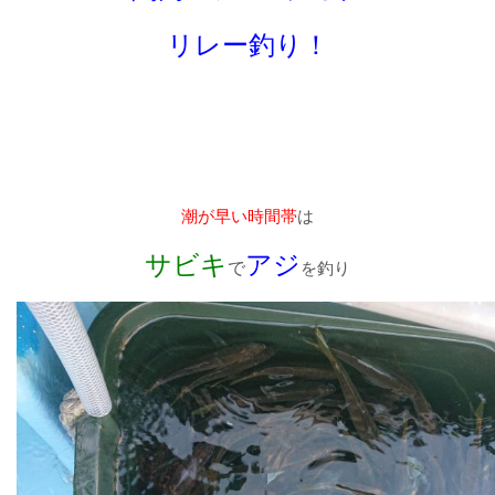
リレー釣り！
潮が早い時間帯
は
サビキ
アジ
で
を釣り