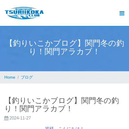
【
釣
り
い
こ
か
ブ
ロ
グ
】
関
門
冬
の
釣
.
り
！
関
門
ア
ラ
カ
ブ
！
Home
ブログ
【釣りいこかブログ】関門冬の釣
り！関門アラカブ！
2024-11-27
皆様、こんにちは！