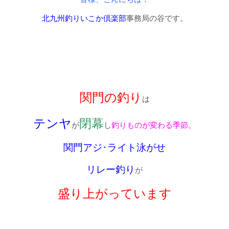
北九州釣りいこか倶楽部
事務局の谷です。
関門の釣り
は
テンヤ
閉幕
が
し
釣りものが変わる季節。
関門アジ･ライト泳がせ
リレー釣り
が
盛り上がっています