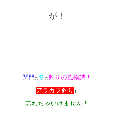
が！
関門
冬
釣りの風物詩！
の
の
アラカブ釣り
も
忘れちゃいけません！