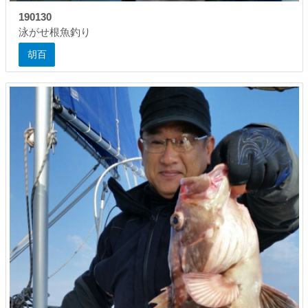
190130
泳がせ根魚釣り
胡百