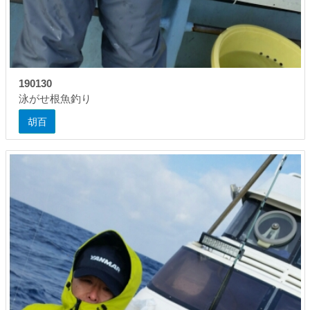
190130
泳がせ根魚釣り
胡百