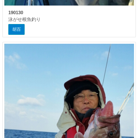
190130
泳がせ根魚釣り
胡百