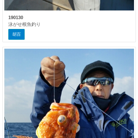
190130
泳がせ根魚釣り
胡百