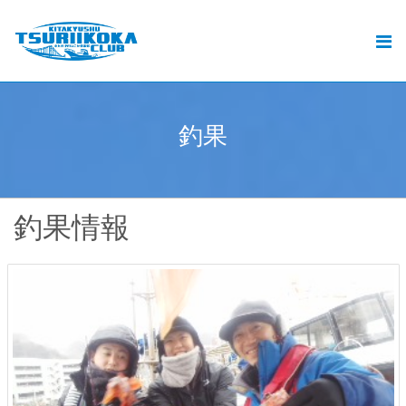
北九州釣りいこか倶楽部とは
北九州の釣りと遊漁船ご予約
おすすめの釣り
釣
果
.
釣果
動画
釣果情報
ブログ
加盟遊漁船情報
お問い合せ