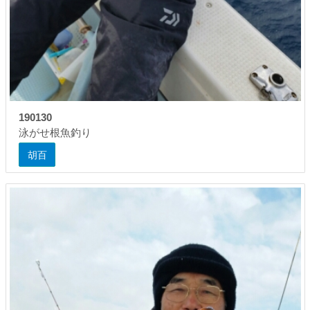
190130
泳がせ根魚釣り
胡百