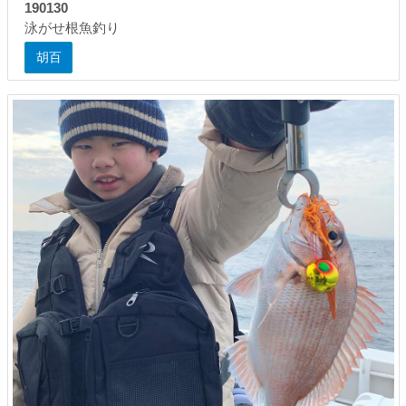
190130
泳がせ根魚釣り
胡百