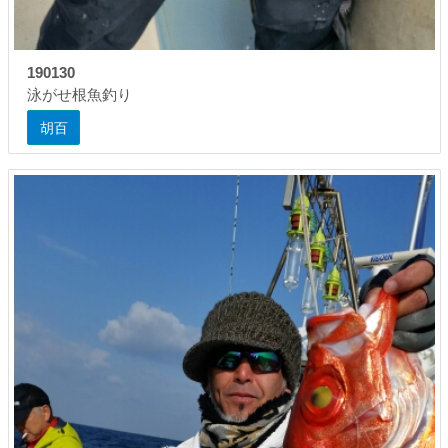
190130
泳がせ根魚釣り
胡百