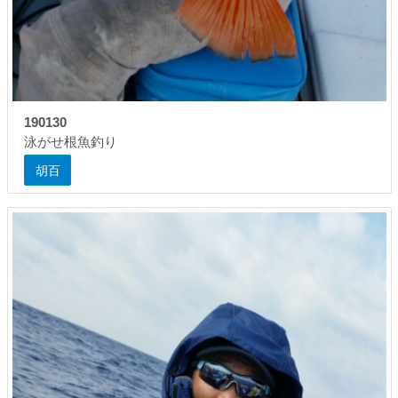
190130
泳がせ根魚釣り
胡百