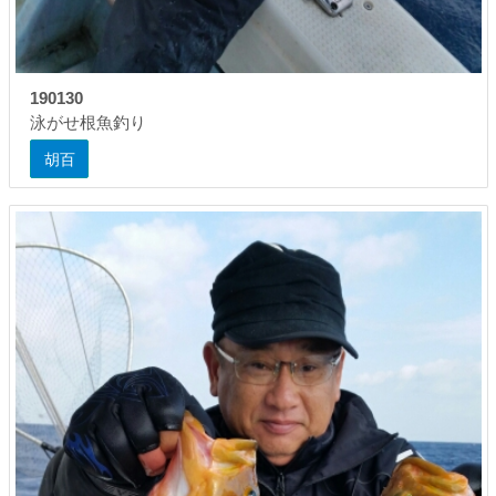
190130
泳がせ根魚釣り
胡百