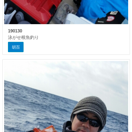
190130
泳がせ根魚釣り
胡百