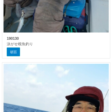
190130
泳がせ根魚釣り
胡百