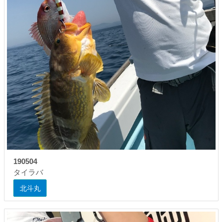
190504
タイラバ
北斗丸