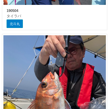
190504
タイラバ
北斗丸