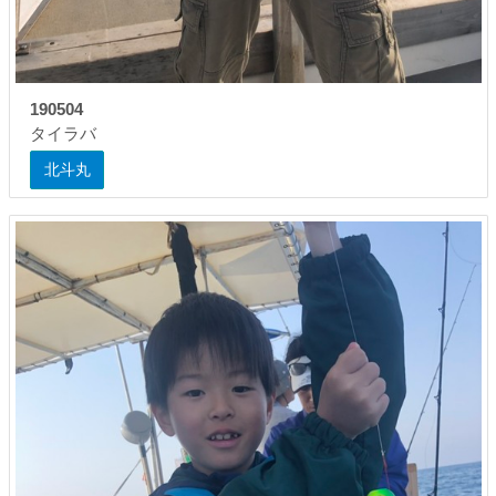
190504
タイラバ
北斗丸