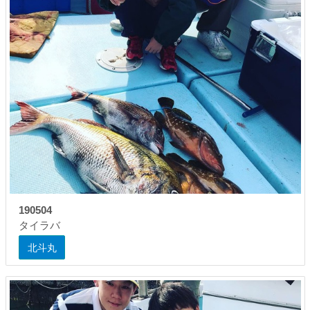
190504
タイラバ
北斗丸