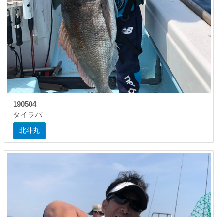
190504
タイラバ
北斗丸