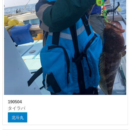
190504
タイラバ
北斗丸