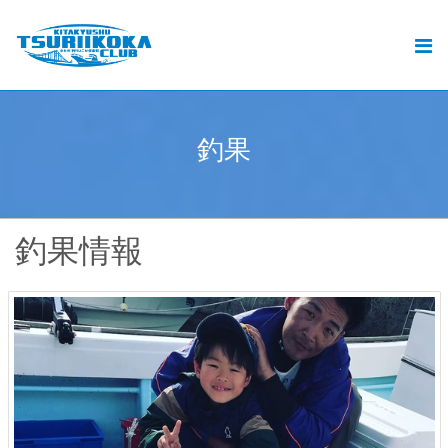
北九州釣りいこか倶楽部とは
北九州の釣りと遊漁船ご予約
おすすめの釣り
釣
果
.
釣果
動画
釣果情報
ブログ
加盟遊漁船情報
お問い合せ