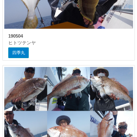
190504
ヒトツテンヤ
四季丸