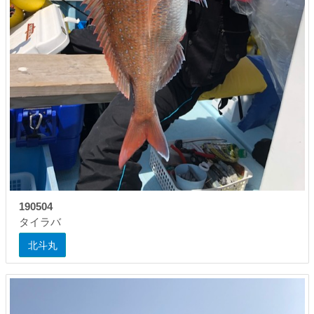
190504
タイラバ
北斗丸