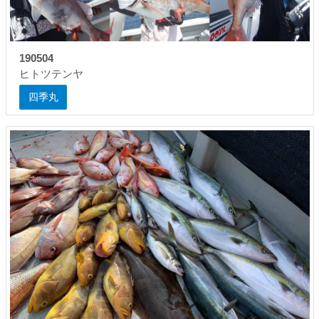
190504
ヒトツテンヤ
四季丸