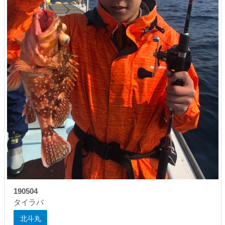
190504
タイラバ
北斗丸