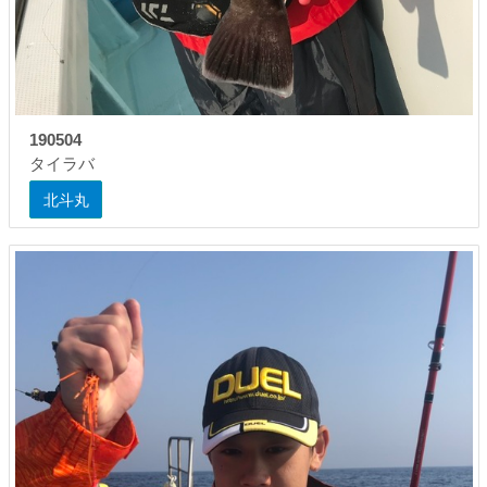
190504
タイラバ
北斗丸