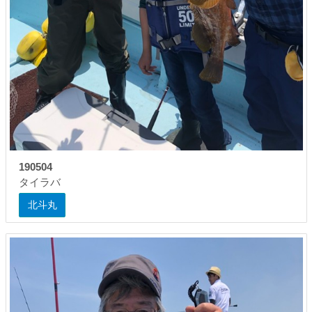
190504
タイラバ
北斗丸