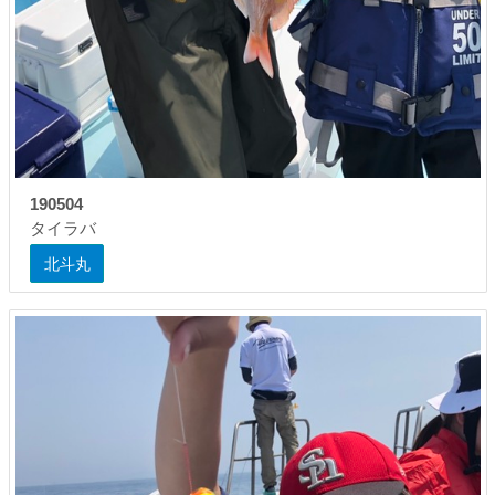
190504
タイラバ
北斗丸