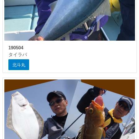
190504
タイラバ
北斗丸