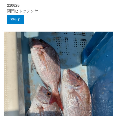
210625
関門ヒトツテンヤ
神生丸