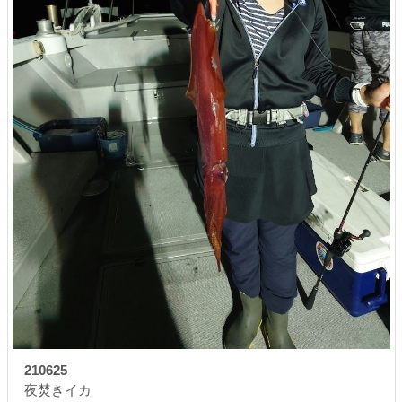
210625
夜焚きイカ