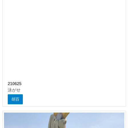
210625
泳がせ
胡百