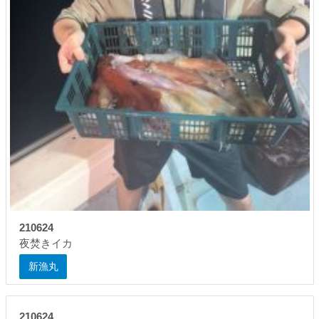
210624
夜焚きイカ
新漁丸
210624