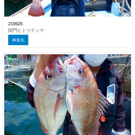
210625
関門ヒトツテンヤ
神幸丸