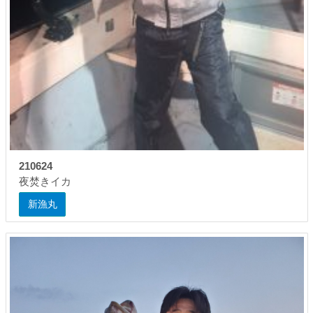
210624
夜焚きイカ
新漁丸