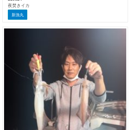
夜焚きイカ
新漁丸