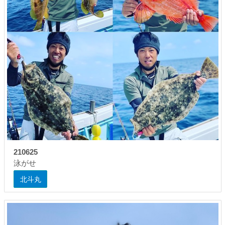
210625
泳がせ
北斗丸