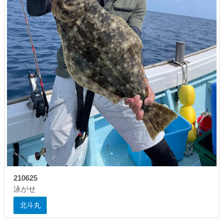
210625
泳がせ
北斗丸