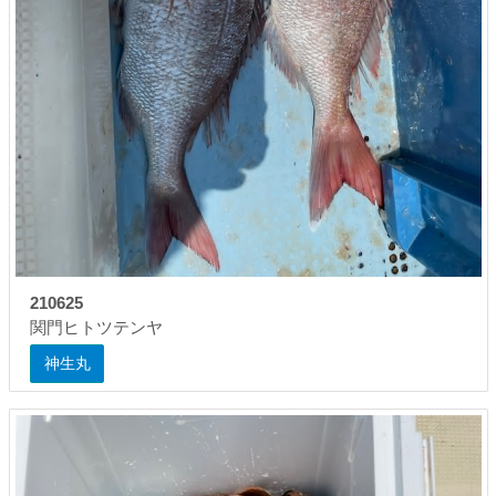
210625
関門ヒトツテンヤ
神生丸