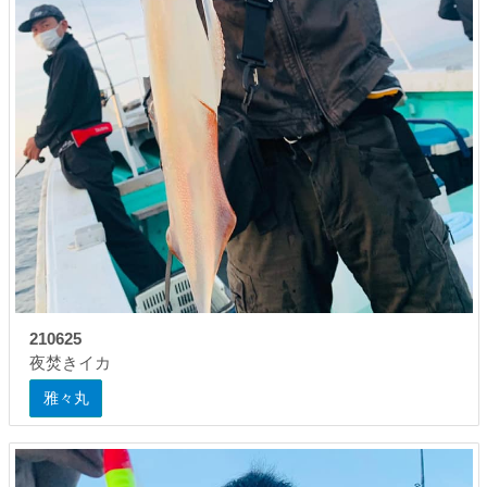
210625
夜焚きイカ
雅々丸