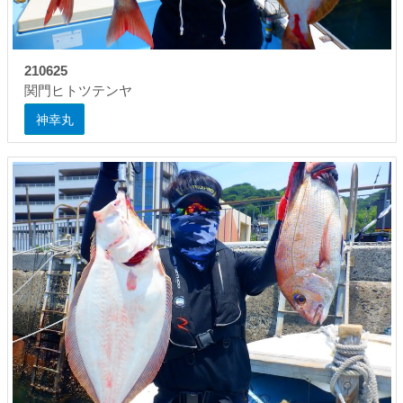
210625
関門ヒトツテンヤ
神幸丸