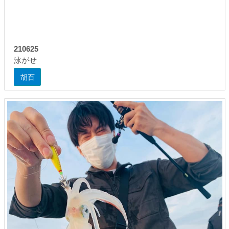
210625
泳がせ
胡百