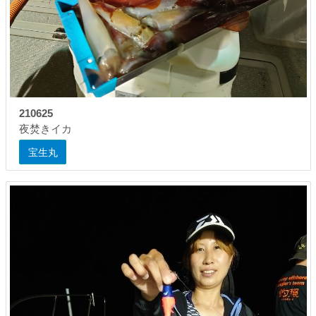
210625
夜焚きイカ
宝生丸