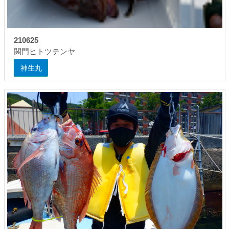
210625
関門ヒトツテンヤ
神生丸