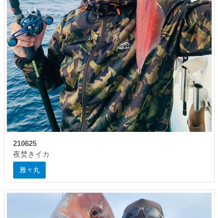
210625
夜焚きイカ
雅々丸