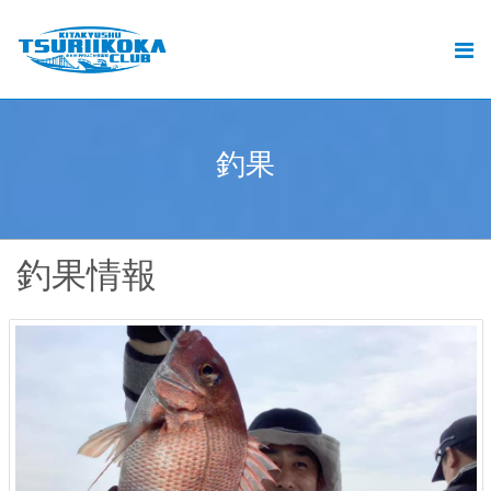
北九州釣りいこか倶楽部とは
北九州の釣りと遊漁船ご予約
おすすめの釣り
釣
果
.
釣果
動画
釣果情報
ブログ
加盟遊漁船情報
お問い合せ