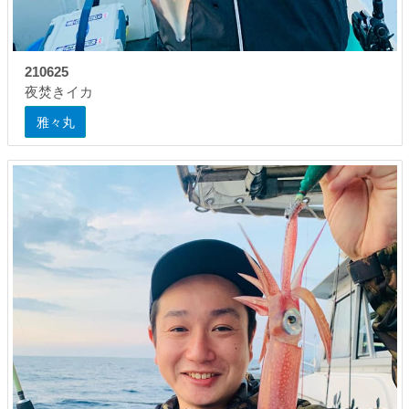
210625
夜焚きイカ
雅々丸