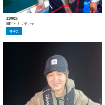
210625
関門ヒトツテンヤ
神幸丸