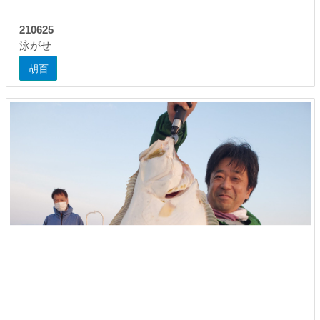
210625
泳がせ
胡百