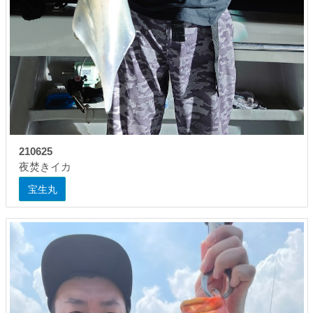
210625
夜焚きイカ
宝生丸