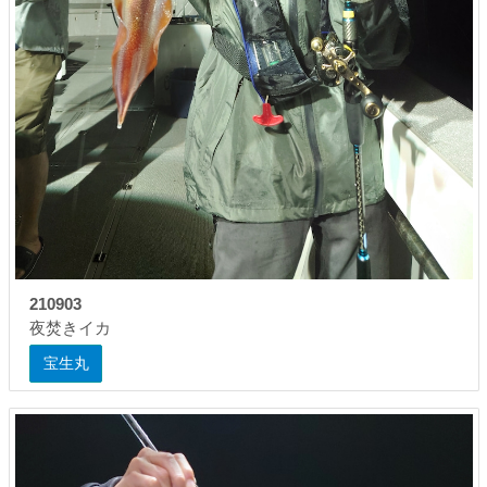
210903
夜焚きイカ
宝生丸