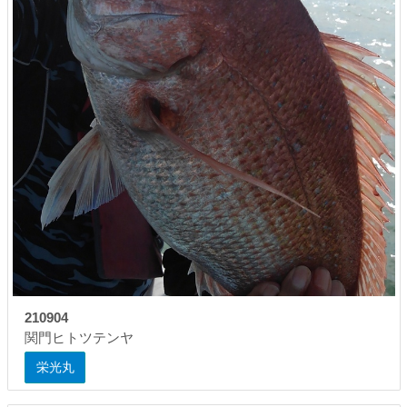
210904
関門ヒトツテンヤ
栄光丸