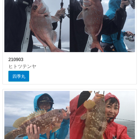
210903
ヒトツテンヤ
四季丸