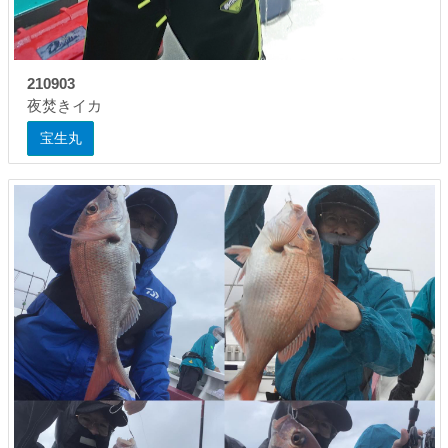
210903
夜焚きイカ
宝生丸