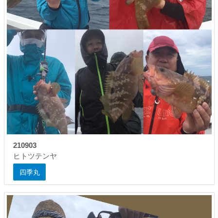
210903
ヒトツテンヤ
四季丸