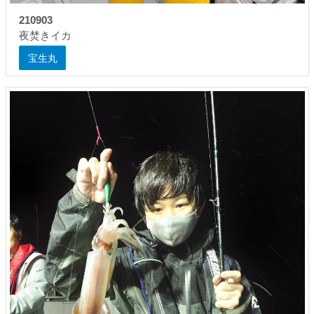
210903
夜焚きイカ
宝生丸