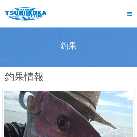
北九州釣りいこか倶楽部とは
北九州の釣りと遊漁船ご予約
おすすめの釣り
釣
果
.
釣果
動画
釣果情報
ブログ
加盟遊漁船情報
お問い合せ