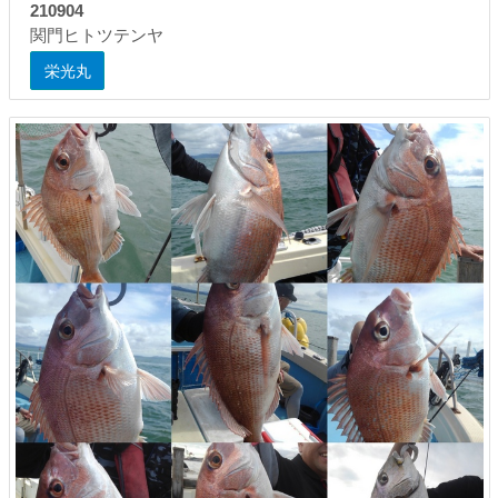
210904
関門ヒトツテンヤ
栄光丸