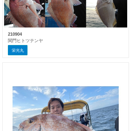
210904
関門ヒトツテンヤ
栄光丸