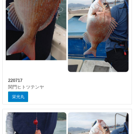
220717
関門ヒトツテンヤ
栄光丸