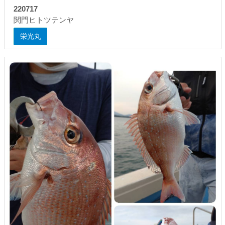
220717
関門ヒトツテンヤ
栄光丸