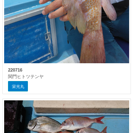
220716
関門ヒトツテンヤ
栄光丸