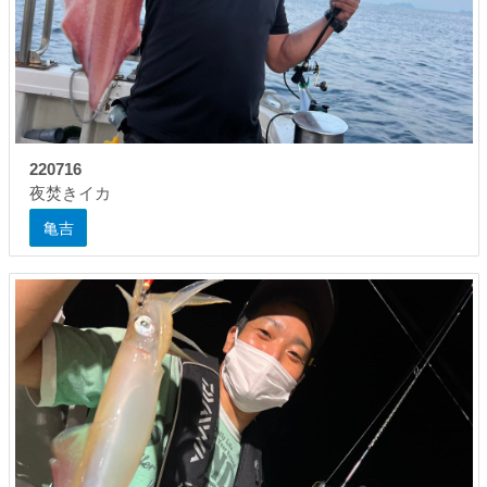
220716
夜焚きイカ
亀吉