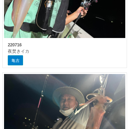
220716
夜焚きイカ
亀吉