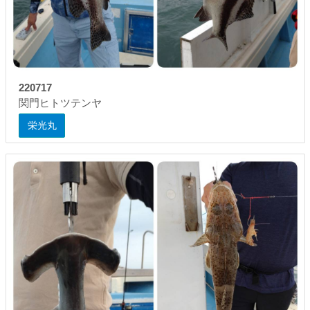
220717
関門ヒトツテンヤ
栄光丸