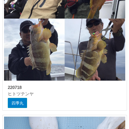
220718
ヒトツテンヤ
四季丸