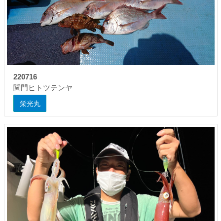
220716
関門ヒトツテンヤ
栄光丸