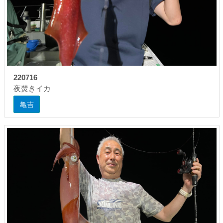
220716
夜焚きイカ
亀吉