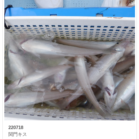
220718
関門キス