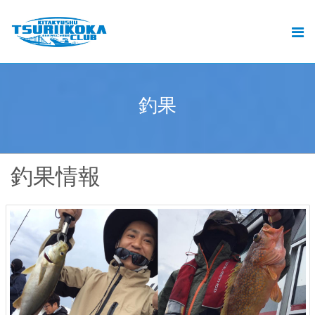
北九州釣りいこか倶楽部とは
北九州の釣りと遊漁船ご予約
おすすめの釣り
釣
果
.
釣果
動画
釣果情報
ブログ
加盟遊漁船情報
お問い合せ