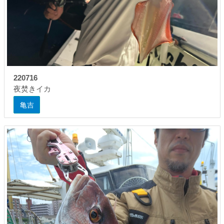
220716
夜焚きイカ
亀吉