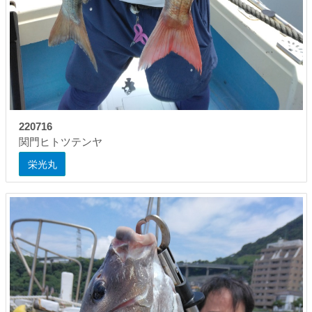
220716
関門ヒトツテンヤ
栄光丸