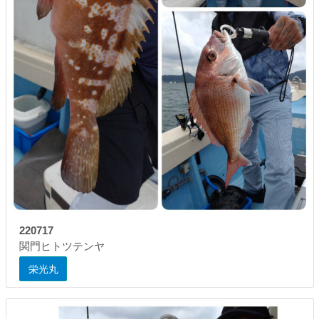
220717
関門ヒトツテンヤ
栄光丸