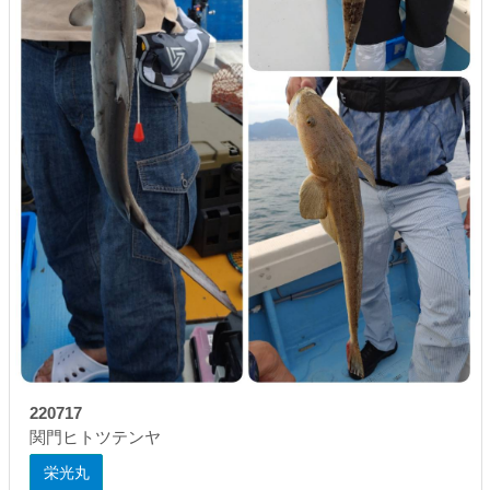
220717
関門ヒトツテンヤ
栄光丸