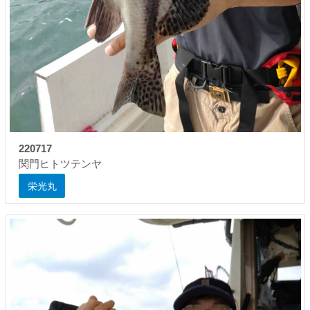
220717
関門ヒトツテンヤ
栄光丸