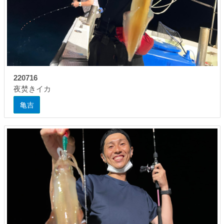
220716
夜焚きイカ
亀吉