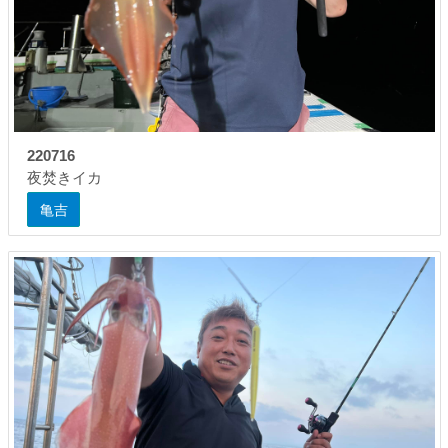
220716
夜焚きイカ
亀吉