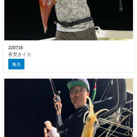
220716
夜焚きイカ
亀吉