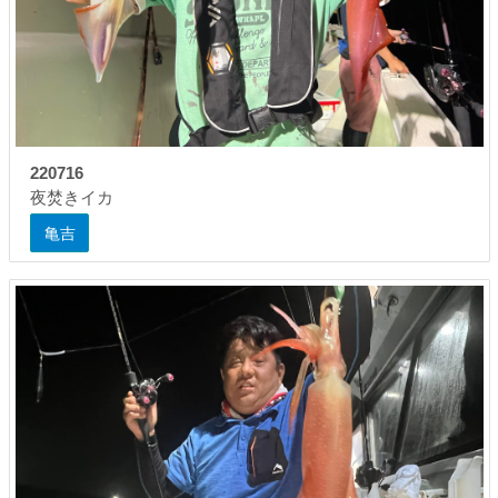
220716
夜焚きイカ
亀吉