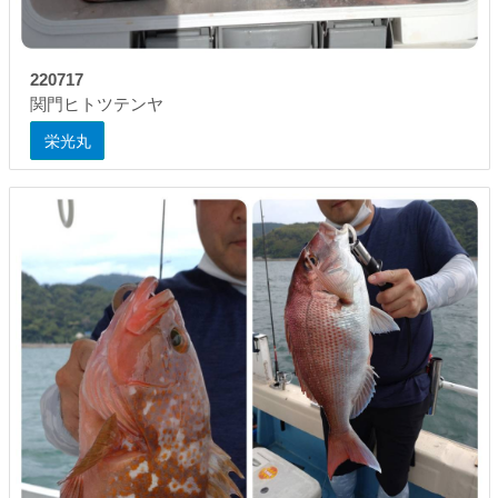
220717
関門ヒトツテンヤ
栄光丸