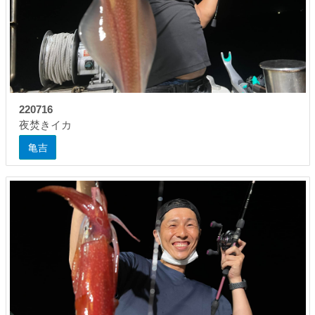
220716
夜焚きイカ
亀吉