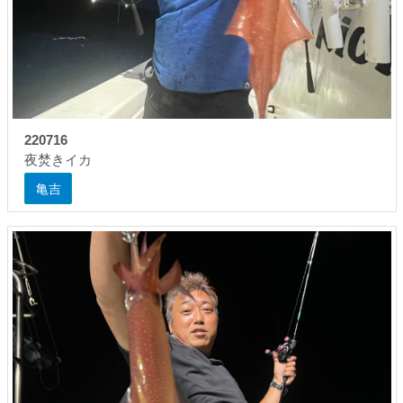
220716
夜焚きイカ
亀吉