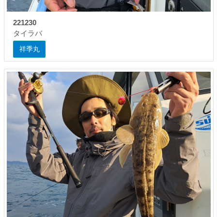
221230
タイラバ
祥季丸