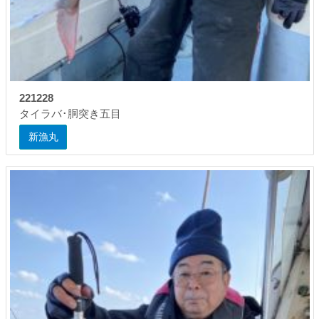
221228
タイラバ･胴突き五目
新漁丸