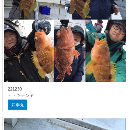
221230
ヒトツテンヤ
四季丸