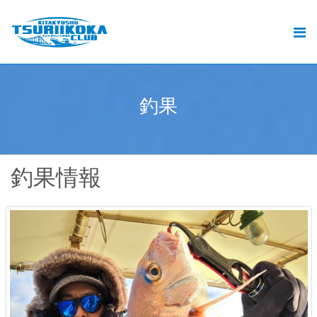
北九州釣りいこか倶楽部とは
北九州の釣りと遊漁船ご予約
おすすめの釣り
釣
果
.
釣果
動画
釣果情報
ブログ
加盟遊漁船情報
お問い合せ