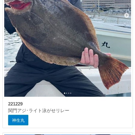
221229
関門アジ･ライト泳がせリレー
神生丸