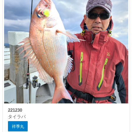
221230
タイラバ
祥季丸