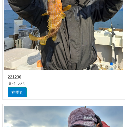
221230
タイラバ
祥季丸