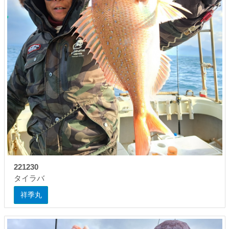
221230
タイラバ
祥季丸