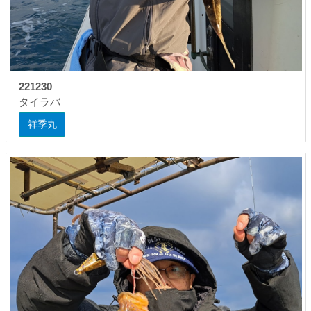
221230
タイラバ
祥季丸