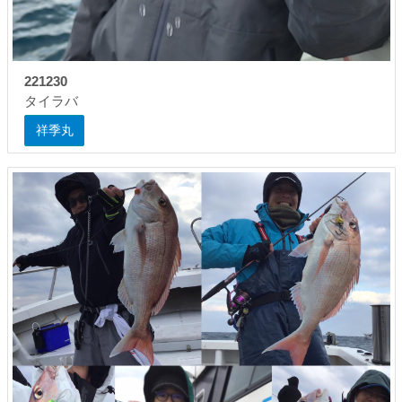
221230
タイラバ
祥季丸