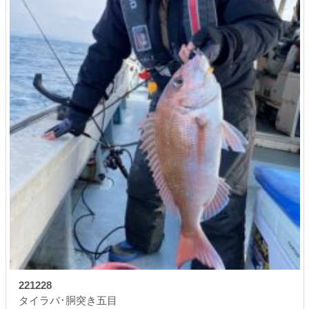
221228
タイラバ･胴突き五目