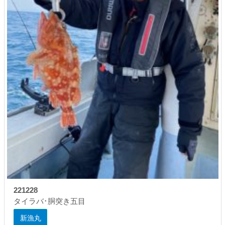
221228
タイラバ･胴突き五目
新漁丸