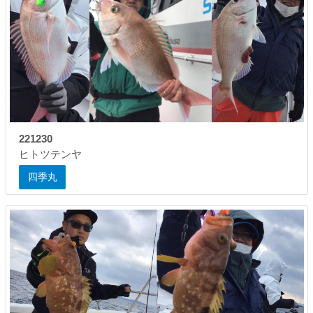
221230
ヒトツテンヤ
四季丸