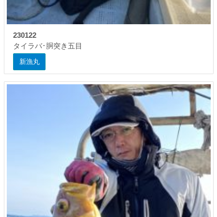
230122
タイラバ･胴突き五目
新漁丸