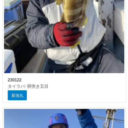
230122
タイラバ･胴突き五目
新漁丸