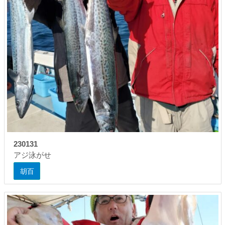
230131
アジ泳がせ
胡百