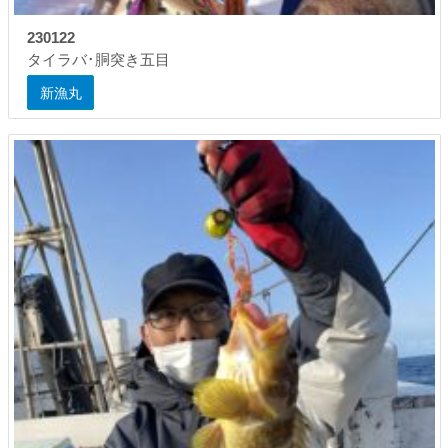
230122
タイラバ･胴突き五目
新漁丸