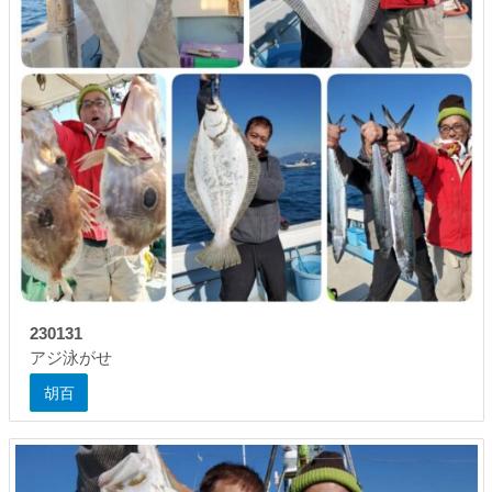
230131
アジ泳がせ
胡百