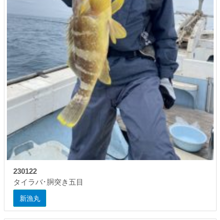
230122
タイラバ･胴突き五目
新漁丸