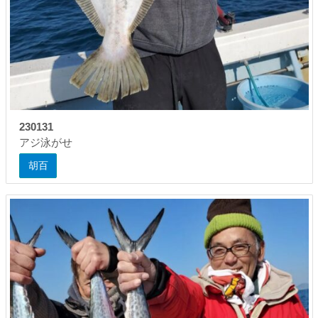
230131
アジ泳がせ
胡百