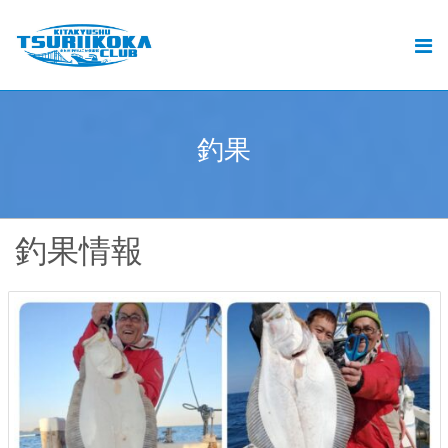
北九州釣りいこか倶楽部とは
北九州の釣りと遊漁船ご予約
おすすめの釣り
釣
果
.
釣果
動画
釣果情報
ブログ
加盟遊漁船情報
お問い合せ