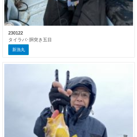
230122
タイラバ･胴突き五目
新漁丸