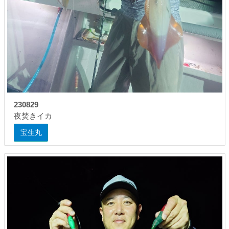
230829
夜焚きイカ
宝生丸