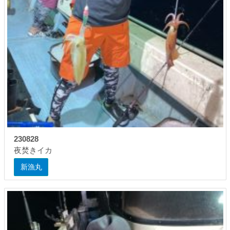
230828
夜焚きイカ
新漁丸