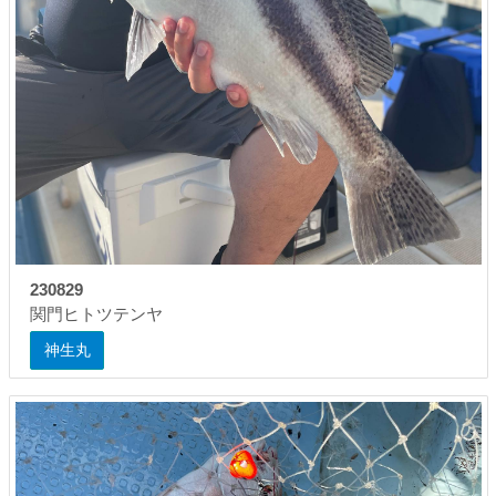
230829
関門ヒトツテンヤ
神生丸