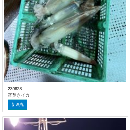
230828
夜焚きイカ
新漁丸