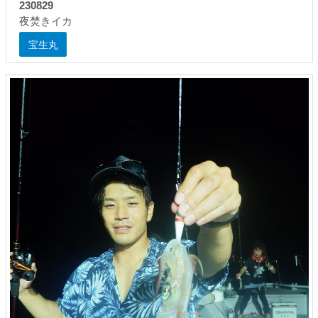
230829
夜焚きイカ
宝生丸