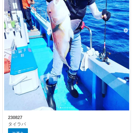
230827
タイラバ