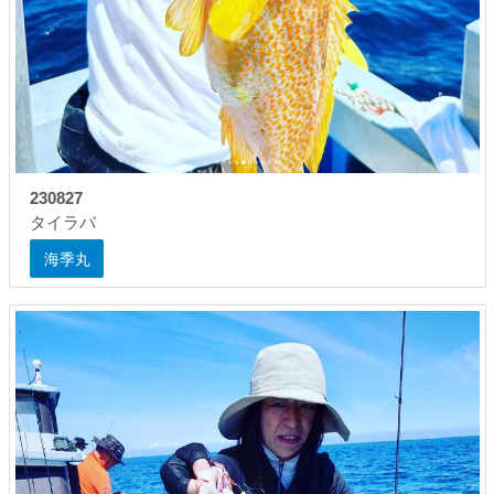
230827
タイラバ
海季丸