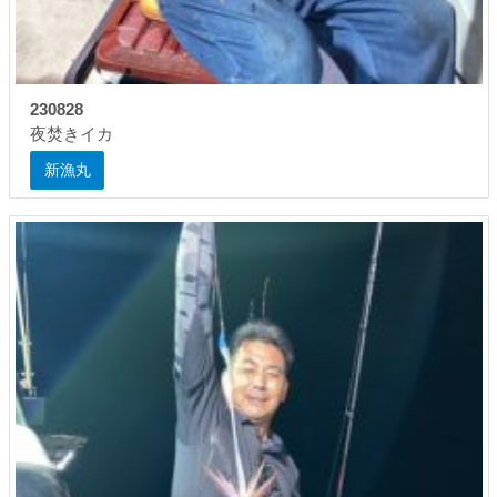
230828
夜焚きイカ
新漁丸