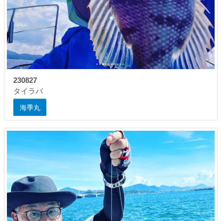
230827
タイラバ
海季丸