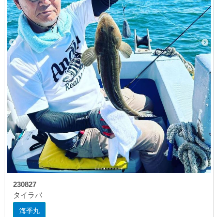
230827
タイラバ
海季丸