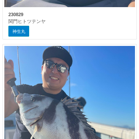
230829
関門ヒトツテンヤ
神生丸