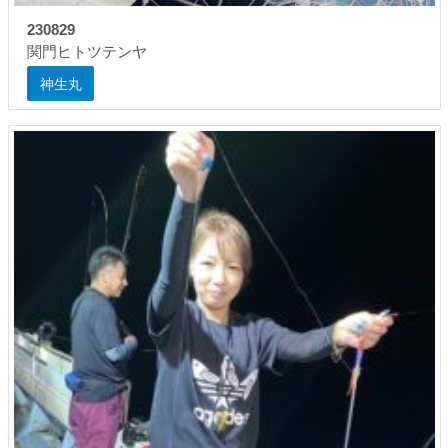
230829
関門ヒトツテンヤ
神生丸