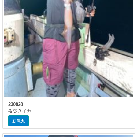
230828
夜焚きイカ
新漁丸