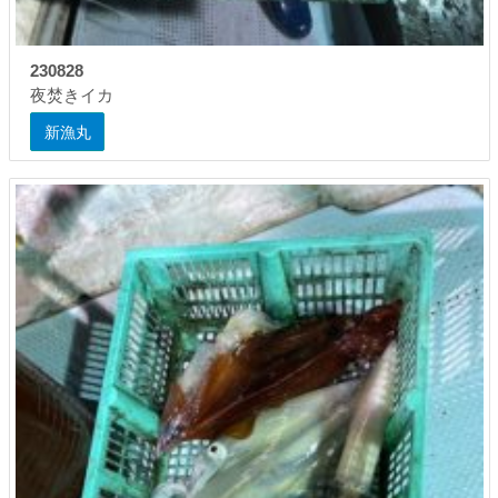
230828
夜焚きイカ
新漁丸