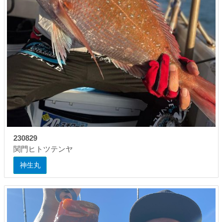
230829
関門ヒトツテンヤ
神生丸