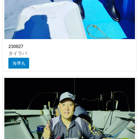
230827
タイラバ
海季丸