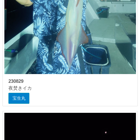
230829
夜焚きイカ
宝生丸