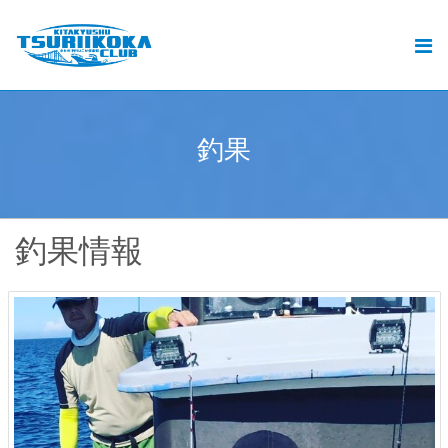
北九州釣りいこか倶楽部とは
北九州の釣りと遊漁船ご予約
おすすめの釣り
釣
果
.
釣果
動画
釣果情報
ブログ
加盟遊漁船情報
お問い合せ