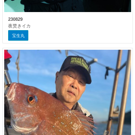
230829
夜焚きイカ
宝生丸