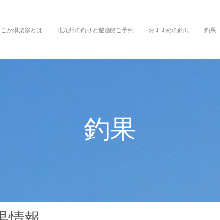
いこか倶楽部とは
北九州の釣りと遊漁船ご予約
おすすめの釣り
釣果
釣
果
.
果情報