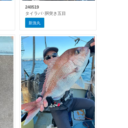
240519
タイラバ･胴突き五目
新漁丸