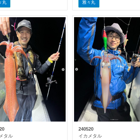
々丸
雅々丸
20
240520
メタル
イカメタル