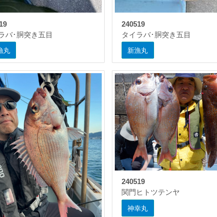
19
240519
ラバ･胴突き五目
タイラバ･胴突き五目
漁丸
新漁丸
240519
関門ヒトツテンヤ
神幸丸