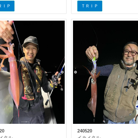
ＲＩＰ
ＴＲＩＰ
20
240520
メタル
イカメタル