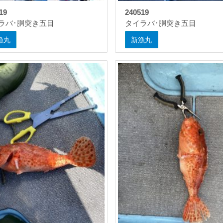
19
240519
ラバ･胴突き五目
タイラバ･胴突き五目
漁丸
新漁丸