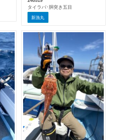
240519
タイラバ･胴突き五目
新漁丸