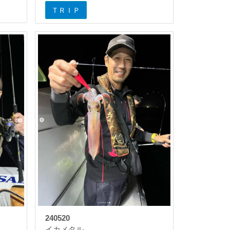
ＴＲＩＰ
240520
イカメタル