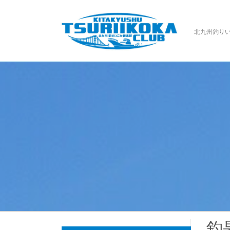
北九州釣り
釣