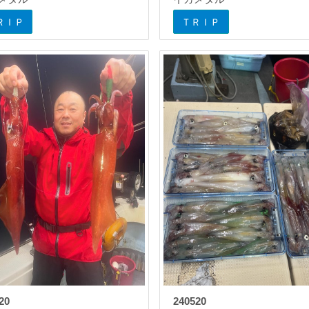
ＲＩＰ
ＴＲＩＰ
20
240520