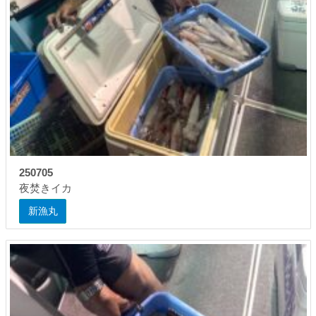
250705
夜焚きイカ
新漁丸