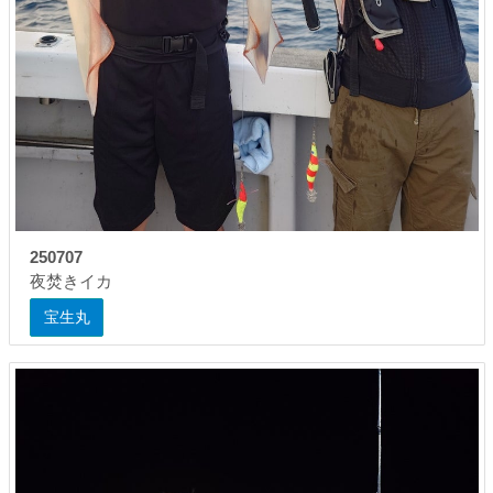
250707
夜焚きイカ
宝生丸