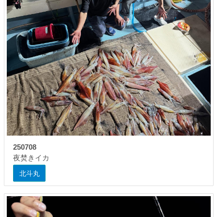
250708
夜焚きイカ
北斗丸