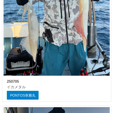
250705
イカメタル
PONTOS幸雅丸