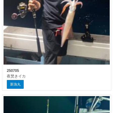
250705
夜焚きイカ
新漁丸