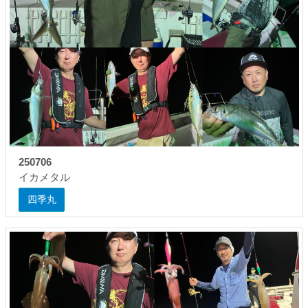
250706
イカメタル
四季丸