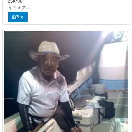
250706
イカメタル
四季丸