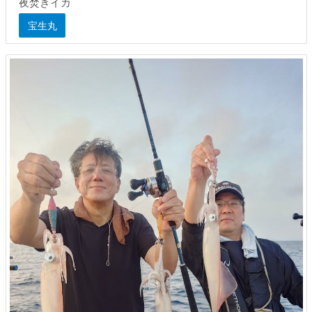
夜焚きイカ
宝生丸