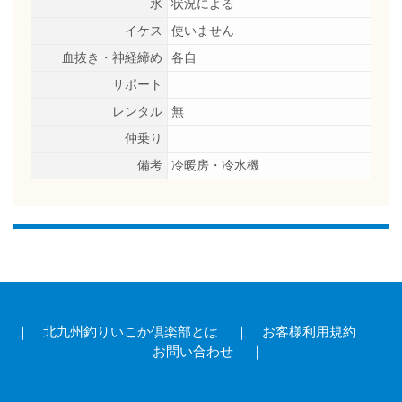
氷
状況による
イケス
使いません
血抜き・神経締め
各自
サポート
レンタル
無
仲乗り
備考
冷暖房・冷水機
｜
北九州釣りいこか倶楽部とは
｜
お客様利用規約
｜
お問い合わせ
｜