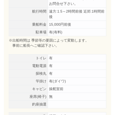
お問合せ下さい。
航行時間
遠方:1.5～2時間前後 近郊:1時間前
後
乗船料金
15,000円前後
駐車場
有(有料)
※出船時間は 季節等の要因によって変動します。
事前に船長へご確認下さい。
トイレ
有
電動電源
有
探検丸
有
竿掛け
有(ダイワ)
キャビン
操舵室前
座席(椅子)
無
釣座抽選