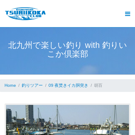
北九州釣りいこか倶楽部とは
北九州の釣りと遊漁船ご予約
おすすめ
北
九
州
で
楽
し
い
釣
り
w
i
t
h
釣
り
い
.
こ
か
倶
楽
部
釣果
動画
ブログ
Home
釣りツアー
09 夜焚きイカ胴突き
胡百
加盟遊漁船情報
お問い合せ