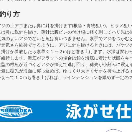
釣り方
アジの上アゴまたは鼻に針を掛けます(根魚・青物狙い)。ヒラメ狙
又は鼻に親針を掛け、孫針は腹ビレの付け根に軽く刺してハリ先は
元気のよいアジでないと魚は食いつきません。素手でアジをつかむ
が元気さを維持できるように、アジに針を掛けるときには、バケツ
仕掛けが着底したら素早く１～２mほど巻き上げます。水深は変わ
て維持します。海底がフラットの場合は鉛を海底に着けた状態をキ
大型の根魚が近づくとアジが怯えて逃げ回り、穂先が小刻みに震え
一気に穂先が海面に突っ込めば、ゆっくり大きくサオを持ち上げる
を切って１０mも巻き上げれば、ラインテンションを緩めず一定の