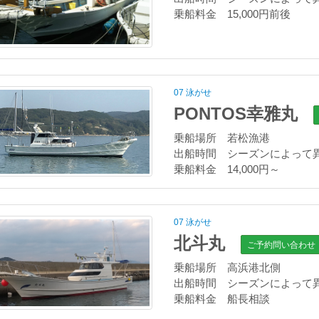
乗船料金 15,000円前後
07 泳がせ
PONTOS幸雅丸
乗船場所 若松漁港
出船時間 シーズンによって
乗船料金 14,000円～
07 泳がせ
北斗丸
ご予約問い合わせ
乗船場所 高浜港北側
出船時間 シーズンによって
乗船料金 船長相談