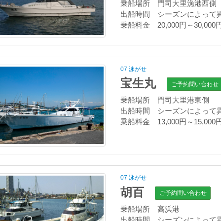
乗船場所 門司大里漁港西側
出船時間 シーズンによって
乗船料金 20,000円～30,000
07 泳がせ
宝生丸
ご予約問い合わせ
乗船場所 門司大里港東側
出船時間 シーズンによって
乗船料金 13,000円～15,000
07 泳がせ
胡百
ご予約問い合わせ
乗船場所 高浜港
出船時間 シーズンによって