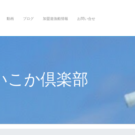
動画
ブログ
加盟遊漁船情報
お問い合せ
い
こ
か
倶
楽
部