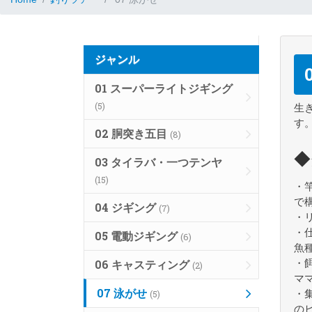
ジャンル
01 スーパーライトジギング
(5)
生
す
02 胴突き五目
(8)
◆
03 タイラバ・一つテンヤ
(15)
・
で
04 ジギング
(7)
・
・
05 電動ジギング
(6)
魚
・
06 キャスティング
(2)
マ
07 泳がせ
・
(5)
の