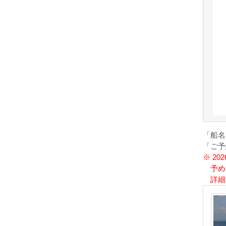
「船名
「ご予
※ 2
予め
詳細