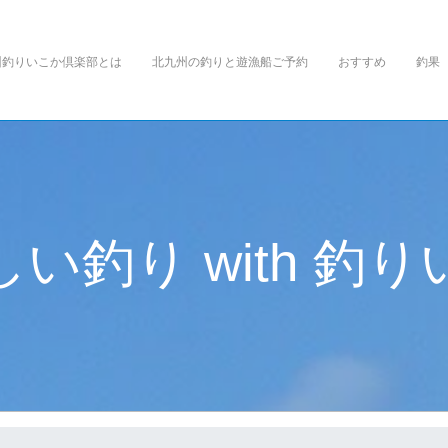
州釣りいこか倶楽部とは
北九州の釣りと遊漁船ご予約
おすすめ
釣果
し
い
釣
り
w
i
t
h
釣
り