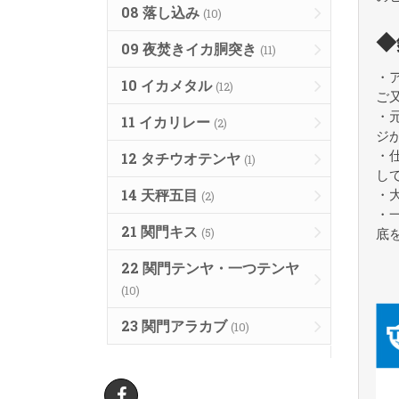
08 落し込み
(10)
◆
09 夜焚きイカ胴突き
(11)
・
10 イカメタル
(12)
ご
・
11 イカリレー
(2)
ジ
・
12 タチウオテンヤ
(1)
し
14 天秤五目
・
(2)
・
21 関門キス
(5)
底
22 関門テンヤ・一つテンヤ
(10)
23 関門アラカブ
(10)
Facebook