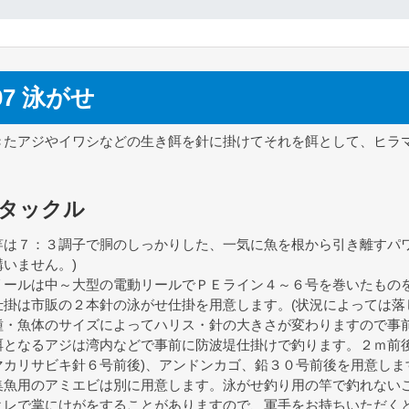
07 泳がせ
きたアジやイワシなどの生き餌を針に掛けてそれを餌として、ヒラ
。
タックル
竿は７：３調子で胴のしっかりした、一気に魚を根から引き離すパワ
構いません。)
リールは中～大型の電動リールでＰＥライン４～６号を巻いたもの
仕掛は市販の２本針の泳がせ仕掛を用意します。(状況によっては落
種・魚体のサイズによってハリス・針の大きさが変わりますので事
餌となるアジは湾内などで事前に防波堤仕掛けで釣ります。２ｍ前後
マカリサビキ針６号前後)、アンドンカゴ、鉛３０号前後を用意しま
集魚用のアミエビは別に用意します。泳がせ釣り用の竿で釣れない
ヒレで掌にけがをすることがありますので、軍手をお持ちいただく