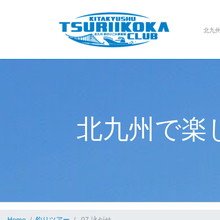
北九
北
九
州
で
楽
.
Home
釣りツアー
07 泳がせ