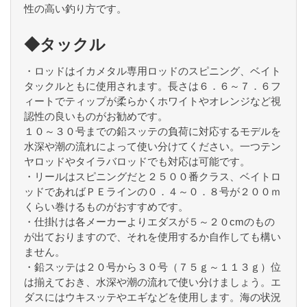
性の高い釣り方です。
◆タックル
・ロッドはイカメタル専用ロッドのスピニング、ベイト
タックルともに使用されます。長さは６．６～７．６フ
ィートでティップが柔らかくホワイトやオレンジなど視
認性の良いものがお勧めです。
１０～３０号までの鉛スッテの負荷に対応するモデルを
水深や潮の流れによって使い分けてください。一つテン
ヤロッドやタイラバロッドでも対応は可能です。
・リールはスピニングだと２５００番クラス、ベイトロ
ッドであればＰＥラインの０．４～０．８号が２００ｍ
くらい巻けるものがおすすめです。
・仕掛けは各メーカーよりエダスが５～２０cmのもの
が出ておりますので、それを使用するか自作しても構い
ません。
・鉛スッテは２０号から３０号（７５ｇ～１１３ｇ）位
は揃えておき、水深や潮の流れで使い分けましょう。エ
ダスにはウキスッテやエギなどを使用します。海の状況