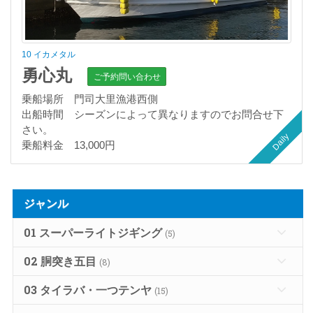
10 イカメタル
勇心丸
ご予約問い合わせ
乗船場所 門司大里漁港西側
出船時間 シーズンによって異なりますのでお問合せ下
さい。
Daily
乗船料金 13,000円
ジャンル
01 スーパーライトジギング
(5)
02 胴突き五目
(8)
03 タイラバ・一つテンヤ
(15)