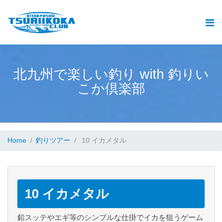
北九州釣りいこか倶楽部とは
北九州の釣りと遊漁船ご予約
おすすめ
北
九
州
で
楽
し
い
釣
り
w
i
t
h
釣
り
い
.
こ
か
倶
楽
部
釣果
動画
ブログ
Home
釣りツアー
10 イカメタル
加盟遊漁船情報
お問い合せ
10 イカメタル
鉛スッテやエギ等のシンプルな仕掛でイカを狙うゲーム